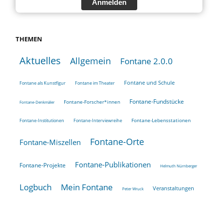
Anmelden
THEMEN
Aktuelles
Allgemein
Fontane 2.0.0
Fontane und Schule
Fontane als Kunstfigur
Fontane im Theater
Fontane-Fundstücke
Fontane-Forscher*innen
Fontane-Denkmäler
Fontane-Lebensstationen
Fontane-Institutionen
Fontane-Interviewreihe
Fontane-Orte
Fontane-Miszellen
Fontane-Publikationen
Fontane-Projekte
Helmuth Nürnberger
Logbuch
Mein Fontane
Veranstaltungen
Peter Wruck