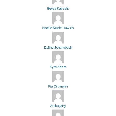
Beyza Kayaalp
Noélle Marie Hawich
Dalina Schambach
Kyra Kahre
Pia Ortmann
Anika Jany