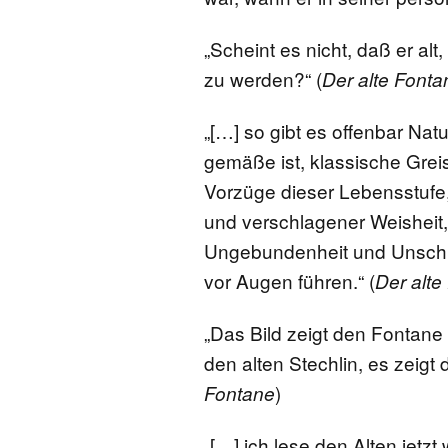
„Scheint es nicht, daß er al
zu werden?“ (
Der alte Fonta
„[…] so gibt es offenbar Nat
gemäße ist, klassische Grei
Vorzüge dieser Lebensstufe,
und verschlagener Weisheit,
Ungebundenheit und Unschu
vor Augen führen.“ (
Der alte
„Das Bild zeigt den Fontane 
den alten Stechlin, es zeigt
)
Fontane
„[…] ich lese den Alten jetzt