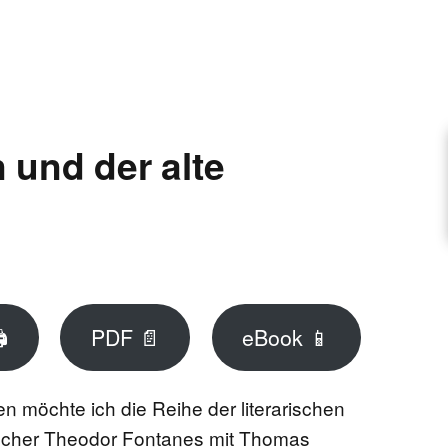
ARTIKEL VORSCHLAGEN
FONTANE-INTERVIEWREIHE
und der alte
UNSTFIGUR
SCHULE

PDF 📄
eBook 📱
EN
n möchte ich die Reihe der literarischen
TUTIONEN
echer Theodor Fontanes mit Thomas