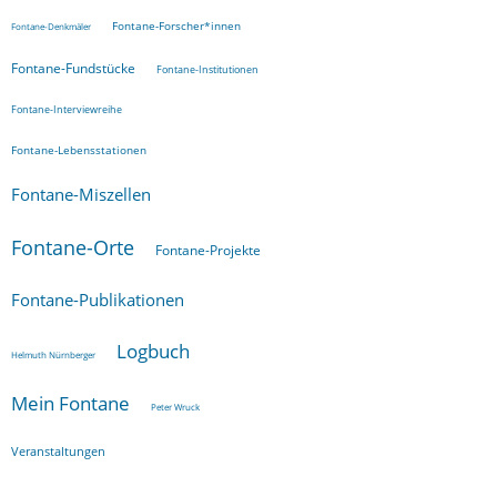
Fontane-Forscher*innen
Fontane-Denkmäler
Fontane-Fundstücke
Fontane-Institutionen
Fontane-Interviewreihe
Fontane-Lebensstationen
Fontane-Miszellen
Fontane-Orte
Fontane-Projekte
Fontane-Publikationen
Logbuch
Helmuth Nürnberger
Mein Fontane
Peter Wruck
Veranstaltungen