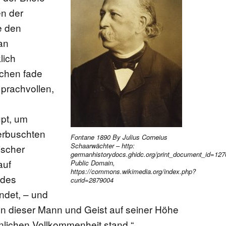
n der
e den
an
lich
chen fade
 prachvollen,
pt, um
erbuschten
Fontane 1890 By Julius Corneius
Schaarwächter – http:
ischer
germanhistorydocs.ghidc.org/print_document_id=127
auf
Public Domain,
https://commons.wikimedia.org/index.php?
 des
curid=2879004
ndet, – und
nn dieser Mann und Geist auf seiner Höhe
önlichen Vollkommenheit stand.“