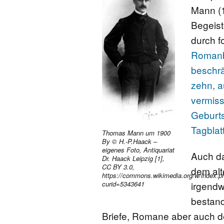
Mann (
FONTANE-
Begeist
LEBENSSTATION
durch f
Romanbi
FONTANE-ORTE
beschrä
zehn, au
FONTANE-PROJE
vermis
Geburts
Tagblat
Thomas Mann um 1900
By © H.-P.Haack –
eigenes Foto, Antiquariat
Auch d
Dr. Haack Leipzig [1],
CC BY 3.0,
dem alt
https://commons.wikimedia.org/w/index.p
irgendw
curid=5343641
bestand
Briefe, Romane aber auch de