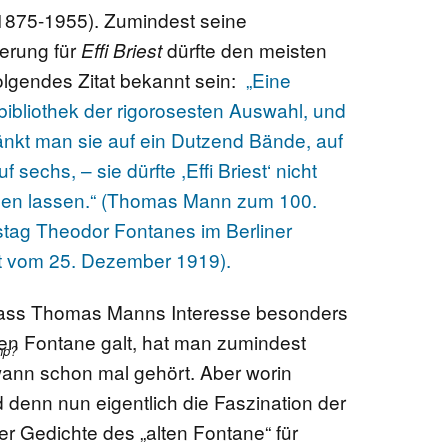
1875-1955). Zumindest seine
erung für
dürfte den meisten
Effi Briest
EN
olgendes Zitat bekannt sein:
„Eine
bliothek der rigorosesten Auswahl, und
nkt man sie auf ein Dutzend Bände, auf
f sechs, – sie dürfte ,Effi Briest‘ nicht
KTE
sen lassen.“ (Thomas Mann zum 100.
tag Theodor Fontanes im Berliner
t vom 25. Dezember 1919).
ass Thomas Manns Interesse besonders
en Fontane galt, hat man zumindest
hp?
ann schon mal gehört. Aber worin
 denn nun eigentlich die Faszination der
r Gedichte des „alten Fontane“ für