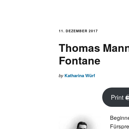
AKTUELLES
LOGBUCH
11. DEZEMBER 2017
Thomas Mann 
FONTANE 2.0.0
Fontane
FONTANE ALS K
by
Katharina Würf
FONTANE UND 
Print 
FONTANE-
FORSCHER*INN
Beginne
FONTANE-INSTI
Fürspr