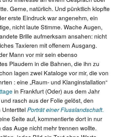
te. Gerne, natürlich. Und pünktlich klopfte
EN
 der erste Eindruck war angenehm, ein
ftige, nicht laute Stimme. Wache Augen,
andete Brille aufmerksam ansahen: nicht
dliches Taxieren mit offenem Ausgang.
KTE
 der Mann vor mir sein ebenso
tes Plaudern in die Bahnen, die ihn zu
on lagen zwei Kataloge vor mir, die von
hrten : eine „Raum- und Klanginstallation“
ttage
in Frankfurt (Oder) aus dem Jahr
und rasch aus der Folie gelöst, den
 Untertitel
.
Porträt einer Flusslandschaft
eine Seite auf, kommentierte dort in nur
das Auge nicht mehr trennen wollte.
tion, jedes Bild ein Text ohne Worte.