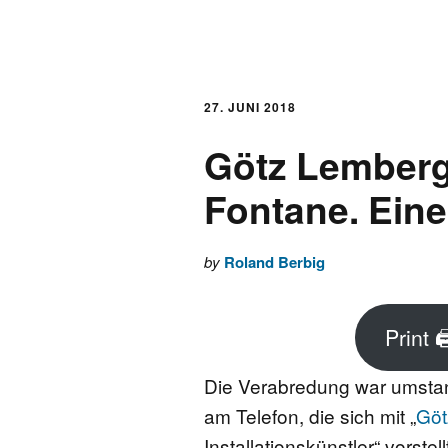
AKTUELLES
LOGBUCH
27. JUNI 2018
Götz Lemberg
FONTANE 2.0.0
Fontane. Ein
FONTANE ALS K
by
Roland Berbig
FONTANE UND 
Print 
FONTANE-
FORSCHER*INN
Die Verabredung war umstan
am Telefon, die sich mit „
Göt
FONTANE-INSTI
Installationskünstler“ vorst