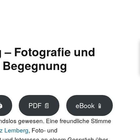
ARTIKEL VORSCHLAGEN
FONTANE-INTERVIEWREIHE
 – Fotografie und
e Begegnung
UNSTFIGUR
SCHULE

PDF 📄
eBook 📱
EN
dslos gewesen. Eine freundliche Stimme
z Lemberg
, Foto- und
TUTIONEN
ellt und Interesse an einem Gespräch über