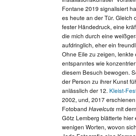
Fontane 2019 signalisiert hat
FONTANE-
LEBENSSTATION
es heute an der Tür. Gleich
fester Händedruck, eine krä
FONTANE-ORTE
die mich durch eine weißger
aufdringlich, eher ein freun
FONTANE-PROJE
Ohne Eile zu zeigen, lenkte
entspanntes wie konzentrier
diesem Besuch bewogen. Sch
der Person zu ihrer Kunst fü
anlässlich der 12.
Kleist-Fes
2002, und, 2017 erschienen 
Fotoband
mit dem
Havelcuts
Götz Lemberg blätterte hier 
wenigen Worten, wovon sich 
Jede Fotografie eine Komposi