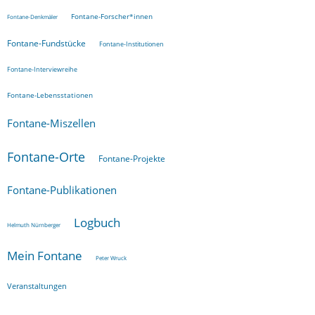
Fontane-Forscher*innen
Fontane-Denkmäler
Fontane-Fundstücke
Fontane-Institutionen
Fontane-Interviewreihe
Fontane-Lebensstationen
Fontane-Miszellen
Fontane-Orte
Fontane-Projekte
Fontane-Publikationen
Logbuch
Helmuth Nürnberger
Mein Fontane
Peter Wruck
Veranstaltungen