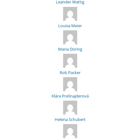
Leander Wattig
Louisa Meier
Maria Döring
Rob Packer
Klára Prešnajderová
Helena Schubert