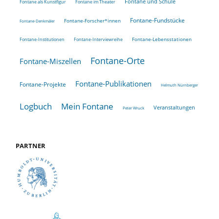
Fontane und Schule
Fontane als Kunstfigur
Fontane im Theater
Fontane-Fundstücke
Fontane-Forscher*innen
Fontane-Denkmäler
Fontane-Lebensstationen
Fontane-Institutionen
Fontane-Interviewreihe
Fontane-Orte
Fontane-Miszellen
Fontane-Publikationen
Fontane-Projekte
Helmuth Nürnberger
Logbuch
Mein Fontane
Veranstaltungen
Peter Wruck
PARTNER