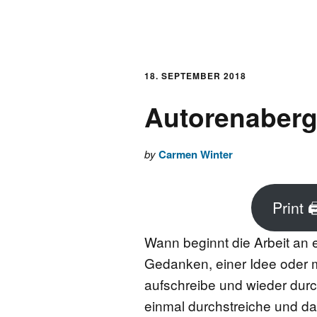
AKTUELLES
LOGBUCH
18. SEPTEMBER 2018
Autorenaberg
FONTANE 2.0.0
by
Carmen Winter
FONTANE ALS K
FONTANE UND 
Print 
Wann beginnt die Arbeit an
FONTANE-
FORSCHER*INN
Gedanken, einer Idee oder m
aufschreibe und wieder durc
FONTANE-INSTI
einmal durchstreiche und dan