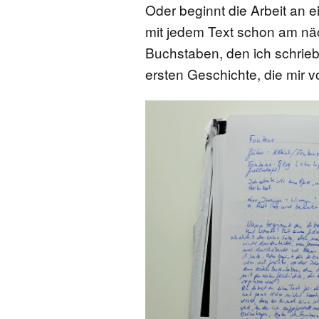
Oder beginnt die Arbeit an e
FONTANE-
mit jedem Text schon am nä
LEBENSSTATION
Buchstaben, den ich schrieb,
ersten Geschichte, die mir 
FONTANE-ORTE
FONTANE-PROJE