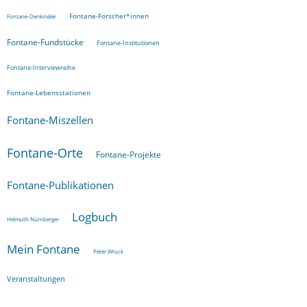
Fontane-Forscher*innen
Fontane-Denkmäler
Fontane-Fundstücke
Fontane-Institutionen
Fontane-Interviewreihe
Fontane-Lebensstationen
Fontane-Miszellen
Fontane-Orte
Fontane-Projekte
Fontane-Publikationen
Logbuch
Helmuth Nürnberger
Mein Fontane
Peter Wruck
Veranstaltungen