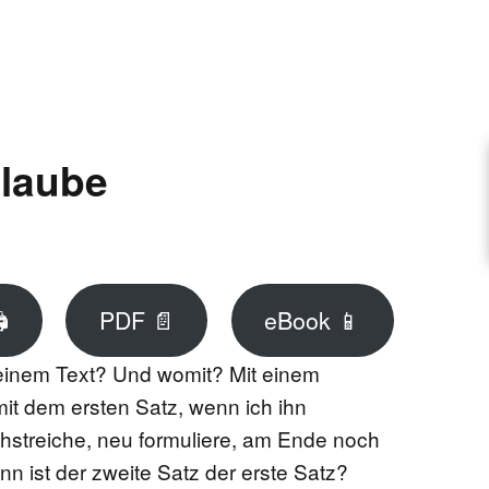
ARTIKEL VORSCHLAGEN
FONTANE-INTERVIEWREIHE
laube
UNSTFIGUR
SCHULE

PDF 📄
eBook 📱
 einem Text? Und womit? Mit einem
EN
it dem ersten Satz, wenn ich ihn
hstreiche, neu formuliere, am Ende noch
TUTIONEN
n ist der zweite Satz der erste Satz?