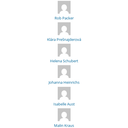
Rob Packer
Klára Prešnajderová
Helena Schubert
Johanna Heinrichs
Isabelle Aust
Malin Kraus