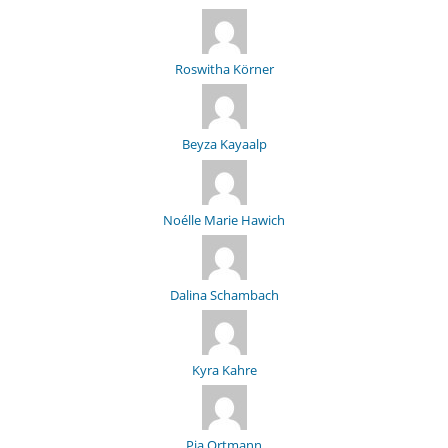
Roswitha Körner
Beyza Kayaalp
Noélle Marie Hawich
Dalina Schambach
Kyra Kahre
Pia Ortmann