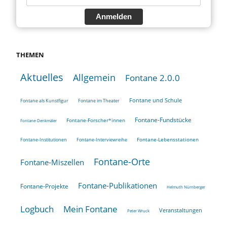
Anmelden
THEMEN
Aktuelles
Allgemein
Fontane 2.0.0
Fontane und Schule
Fontane als Kunstfigur
Fontane im Theater
Fontane-Fundstücke
Fontane-Forscher*innen
Fontane-Denkmäler
Fontane-Lebensstationen
Fontane-Institutionen
Fontane-Interviewreihe
Fontane-Orte
Fontane-Miszellen
Fontane-Publikationen
Fontane-Projekte
Helmuth Nürnberger
Logbuch
Mein Fontane
Veranstaltungen
Peter Wruck