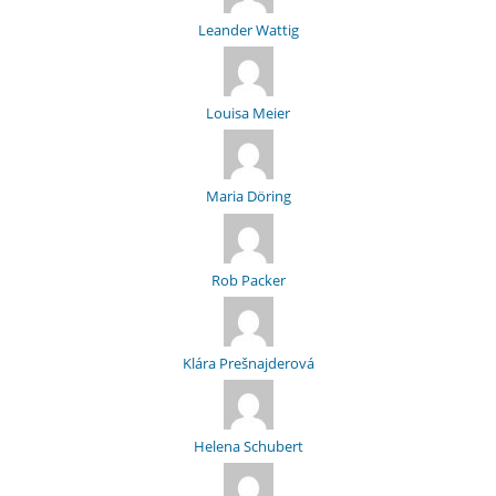
Leander Wattig
Louisa Meier
Maria Döring
Rob Packer
Klára Prešnajderová
Helena Schubert