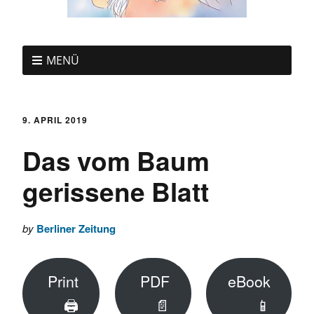
MENÜ
9. APRIL 2019
Das vom Baum
gerissene Blatt
by
Berliner Zeitung
Print
PDF
eBook
🖨
📄
📱