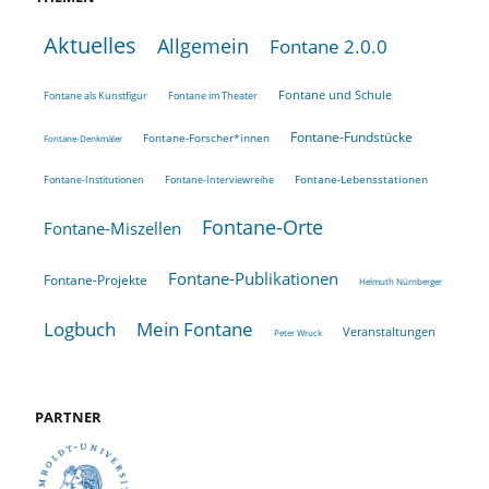
Aktuelles
Allgemein
Fontane 2.0.0
Fontane und Schule
Fontane als Kunstfigur
Fontane im Theater
Fontane-Fundstücke
Fontane-Forscher*innen
Fontane-Denkmäler
Fontane-Lebensstationen
Fontane-Institutionen
Fontane-Interviewreihe
Fontane-Orte
Fontane-Miszellen
Fontane-Publikationen
Fontane-Projekte
Helmuth Nürnberger
Logbuch
Mein Fontane
Veranstaltungen
Peter Wruck
PARTNER