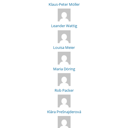
Klaus-Peter Möller
Leander Wattig
Louisa Meier
Maria Döring
Rob Packer
Klára Prešnajderová