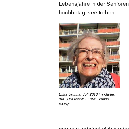
Lebensjahre in der Senioren
FONTANE-
hochbetagt verstorben.
LEBENSSTATION
FONTANE-ORTE
FONTANE-PROJE
Erika Bruhns, Juli 2018 im Garten
des „Rosenhof“ / Foto: Roland
Berbig
googeln, erbringt nichts oder