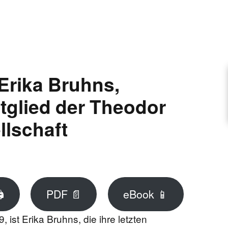
ARTIKEL VORSCHLAGEN
FONTANE-INTERVIEWREIHE
Erika Bruhns,
glied der Theodor
UNSTFIGUR
llschaft
SCHULE
EN

PDF 📄
eBook 📱
TUTIONEN
 ist Erika Bruhns, die ihre letzten