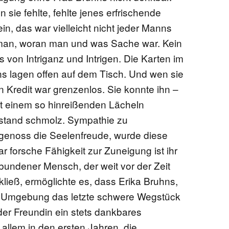
 sie fehlte, fehlte jenes erfrischende
n, das war vielleicht nicht jeder Manns
man, woran man und was Sache war. Kein
s von Intriganz und Intrigen. Die Karten im
s lagen offen auf dem Tisch. Und wen sie
n Kredit war grenzenlos. Sie konnte ihn –
it einem so hinreißenden Lächeln
rstand schmolz. Sympathie zu
 genoss die Seelenfreude, wurde diese
r forsche Fähigkeit zur Zuneigung ist ihr
bundener Mensch, der weit vor der Zeit
ließ, ermöglichte es, dass Erika Bruhns,
r Umgebung das letzte schwere Wegstück
der Freundin ein stets dankbares
allem in den ersten Jahren, die