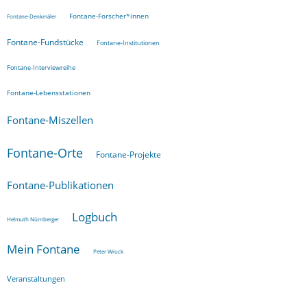
Fontane-Forscher*innen
Fontane-Denkmäler
Fontane-Fundstücke
Fontane-Institutionen
Fontane-Interviewreihe
Fontane-Lebensstationen
Fontane-Miszellen
Fontane-Orte
Fontane-Projekte
Fontane-Publikationen
Logbuch
Helmuth Nürnberger
Mein Fontane
Peter Wruck
Veranstaltungen