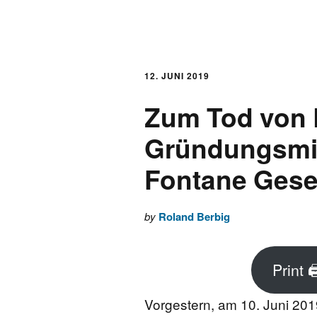
AKTUELLES
LOGBUCH
12. JUNI 2019
Zum Tod von 
FONTANE 2.0.0
Gründungsmit
FONTANE ALS K
Fontane Gese
FONTANE UND 
by
Roland Berbig
FONTANE-
FORSCHER*INN
Print 
FONTANE-INSTI
Vorgestern, am 10. Juni 2019,