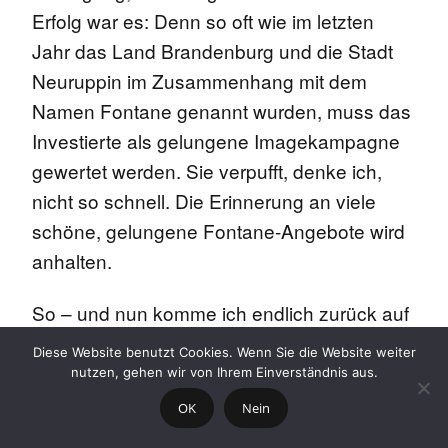
Erfolg war es: Denn so oft wie im letzten
Jahr das Land Brandenburg und die Stadt
Neuruppin im Zusammenhang mit dem
Namen Fontane genannt wurden, muss das
Investierte als gelungene Imagekampagne
gewertet werden. Sie verpufft, denke ich,
nicht so schnell. Die Erinnerung an viele
schöne, gelungene Fontane-Angebote wird
anhalten.
So – und nun komme ich endlich zurück auf
Ihre Frage: was soll fortgesetzt werden,
Diese Website benutzt Cookies. Wenn Sie die Website weiter
welche Veranstaltungen, welche Initiativen?
nutzen, gehen wir von Ihrem Einverständnis aus.
Sie ist nicht leicht zu beantworten.
Die
OK
Nein
Fontane-
Ausstellung in Neuruppin –