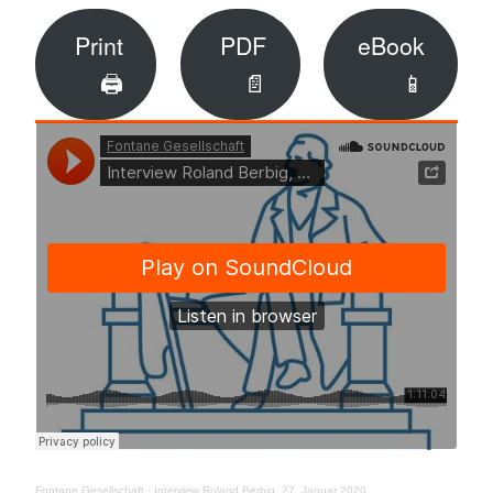
Print
PDF
eBook
🖨
📄
📱
Fontane Gesellschaft
·
Interview Roland Berbig, 27. Januar 2020