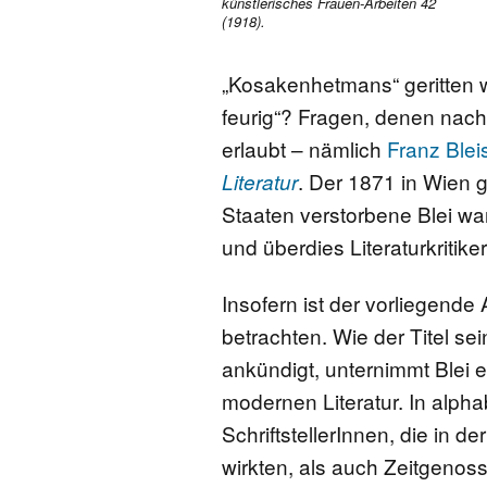
künstlerisches Frauen-Arbeiten 42
(1918).
„Kosakenhetmans“ geritten w
feurig“? Fragen, denen nac
erlaubt – nämlich
Franz Blei
. Der 1871 in Wien 
Literatur
Staaten verstorbene Blei war
und überdies Literaturkritiker
Insofern ist der vorliegende 
betrachten. Wie der Titel s
ankündigt, unternimmt Blei 
modernen Literatur. In alph
SchriftstellerInnen, die in d
wirkten, als auch ZeitgenossI