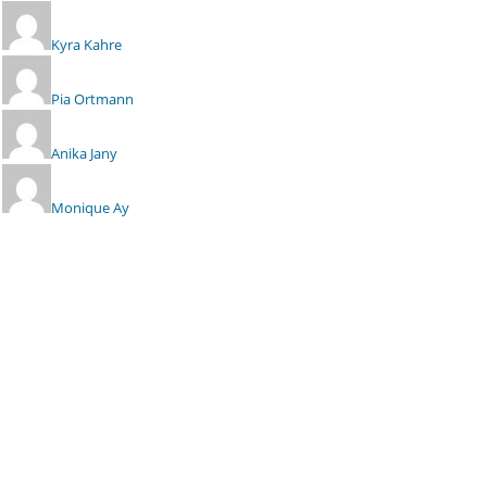
Kyra Kahre
Pia Ortmann
Anika Jany
Monique Ay