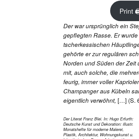
FONTANE UND 
Print 
Der war ursprünglich ein St
FONTANE-
FORSCHER*INN
gepflegten Rasse. Er wurde 
tscherkessischen Häuptling
FONTANE-INST
gehörte er zur regulären sch
Norden und Süden der Zeit 
FONTANE-
mit, auch solche, die mehre
LEBENSSTATIO
feurig, immer voller Kapriol
Champanger aus Kübeln sau
FONTANE-ORT
[…] (S. 
eigentlich verwöhnt,
FONTANE-PROJ
Der Literat Franz Blei. In: Hugo Erfurth:
Deutsche Kunst und Dekoration: illustr.
Monatshefte für moderne Malerei,
Plastik, Architektur, Wohnungskunst u.