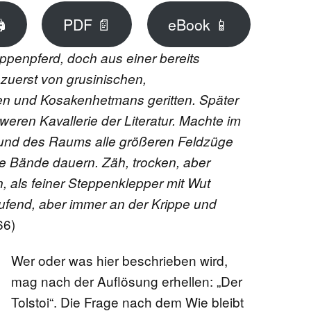
SCHULE

PDF 📄
eBook 📱
eppenpferd, doch aus einer bereits
EN
zuerst von grusinischen,
en und Kosakenhetmans geritten. Später
ITUTIONEN
weren Kavallerie der Literatur. Machte im
und des Raums alle größeren Feldzüge
re Bände dauern. Zäh, trocken, aber
NEN
en, als feiner Steppenklepper mit Wut
fend, aber immer an der Krippe und
E
66)
EKTE
Wer oder was hier beschrieben wird,
mag nach der Auflösung erhellen: „Der
Tolstoi“. Die Frage nach dem Wie bleibt