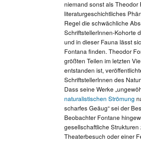
niemand sonst als Theodor F
literaturgeschichtliches Ph
Regel die schwächliche Abson
SchriftstellerInnen-Kohort
und in dieser Fauna lässt si
Fontana finden. Theodor Fon
größten Teilen im letzten V
entstanden ist, veröffentli
SchriftstellerInnen des Nat
Dass seine Werke „ungewöhnl
naturalistischen Strömung
na
scharfes Geäug“ sei der Bes
Beobachter Fontane hingewi
gesellschaftliche Strukturen
Theaterbesuch oder einer Fes