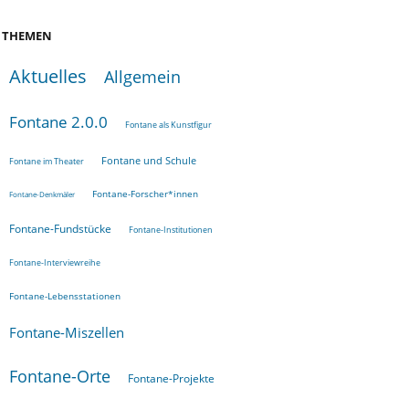
THEMEN
Aktuelles
Allgemein
Fontane 2.0.0
Fontane als Kunstfigur
Fontane und Schule
Fontane im Theater
Fontane-Forscher*innen
Fontane-Denkmäler
Fontane-Fundstücke
Fontane-Institutionen
Fontane-Interviewreihe
Fontane-Lebensstationen
Fontane-Miszellen
Fontane-Orte
Fontane-Projekte