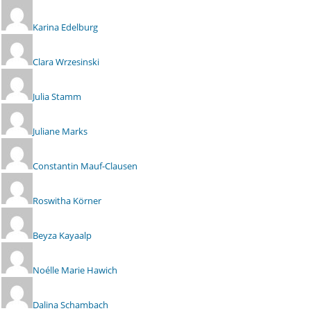
Karina Edelburg
Clara Wrzesinski
Julia Stamm
Juliane Marks
Constantin Mauf-Clausen
Roswitha Körner
Beyza Kayaalp
Noélle Marie Hawich
Dalina Schambach