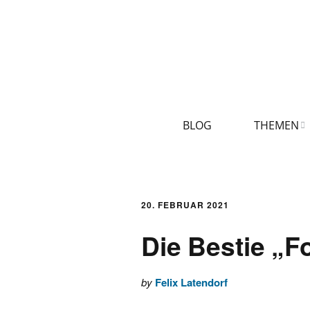
BLOG
THEMEN
AKTUELLES
LOGBUCH
20. FEBRUAR 2021
Die Bestie „F
FONTANE 2.0.0
by
Felix Latendorf
FONTANE ALS 