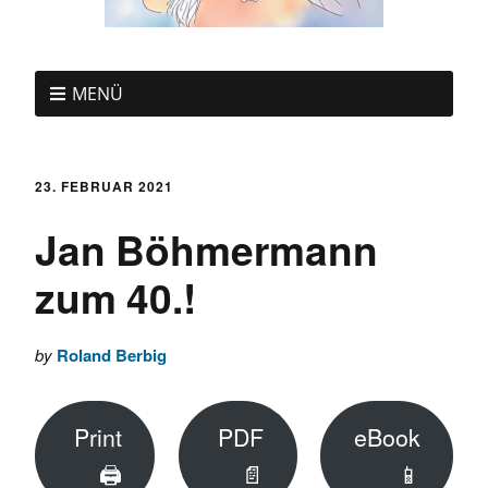
MENÜ
23. FEBRUAR 2021
Jan Böhmermann
zum 40.!
by
Roland Berbig
Print
PDF
eBook
🖨
📄
📱