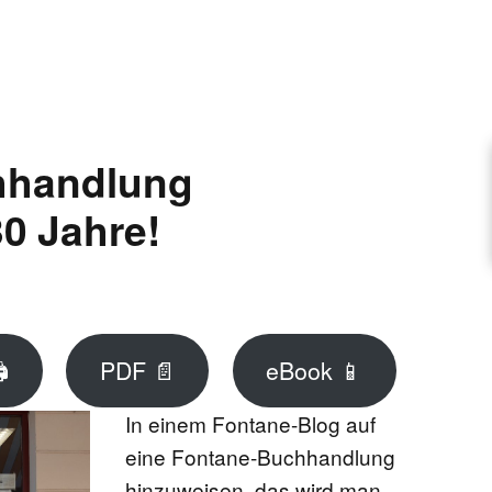
ARTIKEL VORSCHLAGEN
FONTANE-INTERVIEWREIHE
hhandlung
0 Jahre!
UNSTFIGUR
SCHULE

PDF 📄
eBook 📱
EN
In einem Fontane-Blog auf
eine Fontane-Buchhandlung
TUTIONEN
hinzuweisen, das wird man