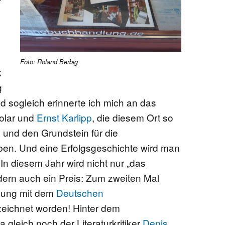
Foto: Roland Berbig
k
g
nd sogleich erinnerte ich mich an das
Kolar und
Ernst Karlipp
, die diesem Ort so
 und den Grundstein für die
ben. Und eine Erfolgsgeschichte wird man
n diesem Jahr wird nicht nur „das
ndern auch ein Preis: Zum zweiten Mal
lung mit dem
Deutschen
eichnet worden! Hinter dem
 gleich noch der Literaturkritiker
Denis