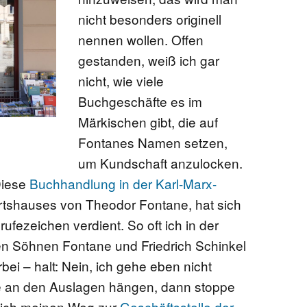
nicht besonders originell
EN
nennen wollen. Offen
gestanden, weiß ich gar
nicht, wie viele
Buchgeschäfte es im
KTE
Märkischen gibt, die auf
Fontanes Namen setzen,
um Kundschaft anzulocken.
Diese
Buchhandlung in der Karl-Marx-
tshauses von Theodor Fontane, hat sich
ufezeichen verdient. So oft ich in der
ßen Söhnen Fontane und Friedrich Schinkel
rbei – halt: Nein, ich gehe eben nicht
ge an den Auslagen hängen, dann stoppe
e ich meinen Weg zur
Geschäftsstelle der