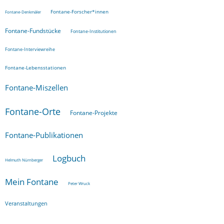
Fontane-Forscher*innen
Fontane-Denkmäler
Fontane-Fundstücke
Fontane-Institutionen
Fontane-Interviewreihe
Fontane-Lebensstationen
Fontane-Miszellen
Fontane-Orte
Fontane-Projekte
Fontane-Publikationen
Logbuch
Helmuth Nürnberger
Mein Fontane
Peter Wruck
Veranstaltungen