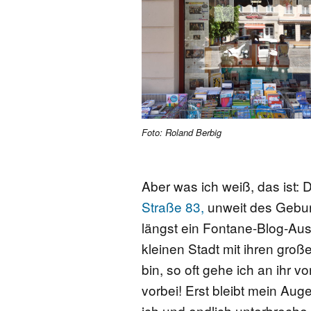
FONTANE-
LEBENSSTATION
FONTANE-ORTE
FONTANE-PROJE
Foto: Roland Berbig
Aber was ich weiß, das ist: 
Straße 83,
unweit des Gebur
längst ein Fontane-Blog-Ausr
kleinen Stadt mit ihren gro
bin, so oft gehe ich an ihr vo
vorbei! Erst bleibt mein Au
ich und endlich unterbrech