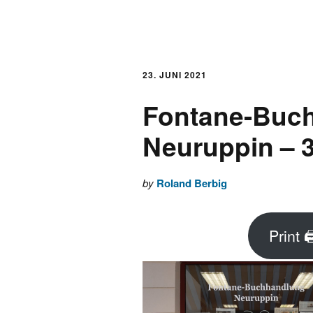
AKTUELLES
LOGBUCH
23. JUNI 2021
Fontane-Buc
FONTANE 2.0.0
Neuruppin – 3
FONTANE ALS K
by
Roland Berbig
FONTANE UND 
Print 
FONTANE-
FORSCHER*INN
FONTANE-INSTI