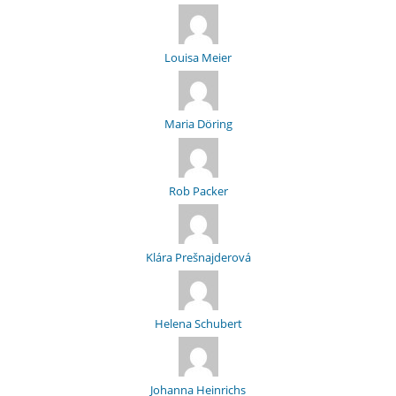
Louisa Meier
Maria Döring
Rob Packer
Klára Prešnajderová
Helena Schubert
Johanna Heinrichs