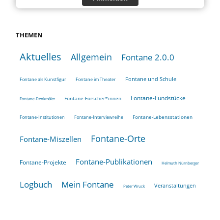
THEMEN
Aktuelles
Allgemein
Fontane 2.0.0
Fontane und Schule
Fontane als Kunstfigur
Fontane im Theater
Fontane-Fundstücke
Fontane-Forscher*innen
Fontane-Denkmäler
Fontane-Lebensstationen
Fontane-Institutionen
Fontane-Interviewreihe
Fontane-Orte
Fontane-Miszellen
Fontane-Publikationen
Fontane-Projekte
Helmuth Nürnberger
Logbuch
Mein Fontane
Veranstaltungen
Peter Wruck