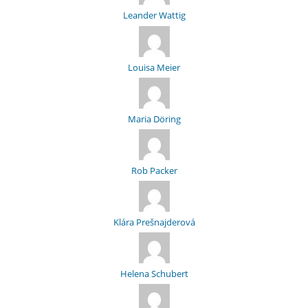
Leander Wattig
Louisa Meier
Maria Döring
Rob Packer
Klára Prešnajderová
Helena Schubert