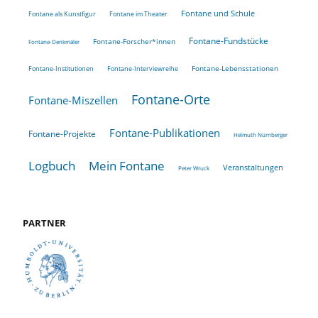
Fontane und Schule
Fontane als Kunstfigur
Fontane im Theater
Fontane-Fundstücke
Fontane-Forscher*innen
Fontane-Denkmäler
Fontane-Lebensstationen
Fontane-Institutionen
Fontane-Interviewreihe
Fontane-Orte
Fontane-Miszellen
Fontane-Publikationen
Fontane-Projekte
Helmuth Nürnberger
Logbuch
Mein Fontane
Veranstaltungen
Peter Wruck
PARTNER