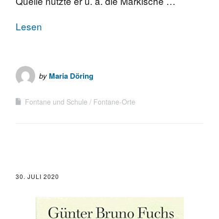
Quelle nutzte er u. a. die Märkische …
Lesen
by
Maria Döring
Fontane und Schule
Fontane-Orte
30. JULI 2020