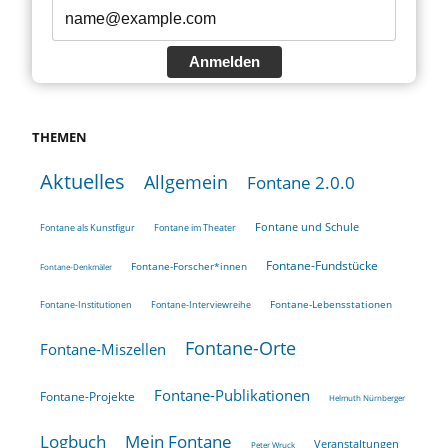
Anmelden
THEMEN
Aktuelles
Allgemein
Fontane 2.0.0
Fontane und Schule
Fontane als Kunstfigur
Fontane im Theater
Fontane-Fundstücke
Fontane-Forscher*innen
Fontane-Denkmäler
Fontane-Lebensstationen
Fontane-Institutionen
Fontane-Interviewreihe
Fontane-Orte
Fontane-Miszellen
Fontane-Publikationen
Fontane-Projekte
Helmuth Nürnberger
Logbuch
Mein Fontane
Veranstaltungen
Peter Wruck