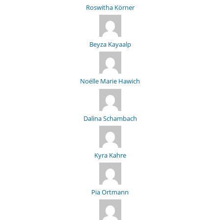
Roswitha Körner
Beyza Kayaalp
Noélle Marie Hawich
Dalina Schambach
Kyra Kahre
Pia Ortmann