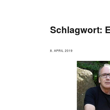
AKTUELLES
Schlagwort:
LOGBUCH
FONTANE 2.0.0
8. APRIL 2019
FONTANE ALS K
FONTANE UND 
FONTANE-
FORSCHER*INN
FONTANE-INSTI