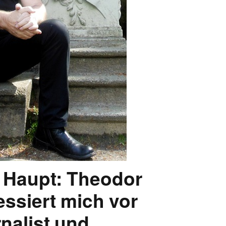
EN
KTE
 Haupt: Theodor
essiert mich vor
rnalist und