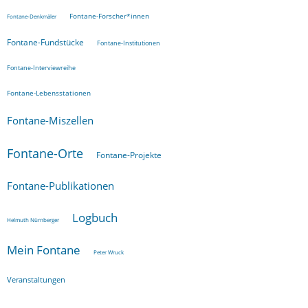
Fontane-Forscher*innen
Fontane-Denkmäler
Fontane-Fundstücke
Fontane-Institutionen
Fontane-Interviewreihe
Fontane-Lebensstationen
Fontane-Miszellen
Fontane-Orte
Fontane-Projekte
Fontane-Publikationen
Logbuch
Helmuth Nürnberger
Mein Fontane
Peter Wruck
Veranstaltungen