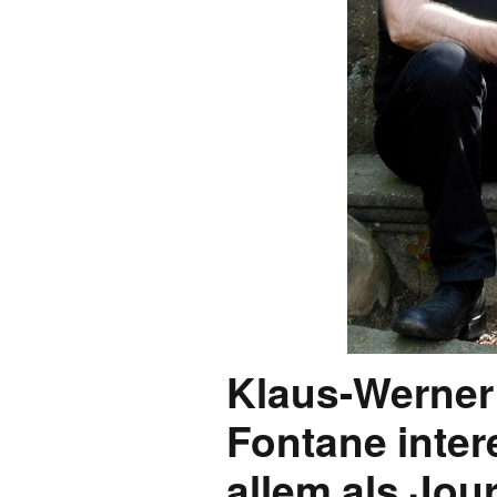
FONTANE-
LEBENSSTATION
FONTANE-ORTE
FONTANE-PROJE
Klaus-Werner
Fontane inter
allem als Jou