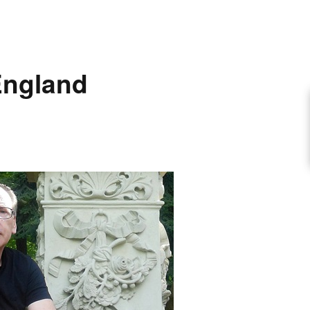
ARTIKEL VORSCHLAGEN
England
FONTANE-INTERVIEWREIHE
UNSTFIGUR
SCHULE
EN
TUTIONEN