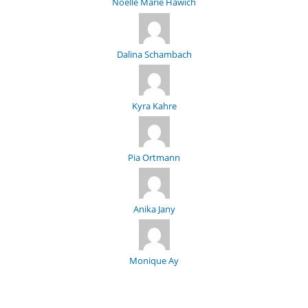
Noélle Marie Hawich
Dalina Schambach
Kyra Kahre
Pia Ortmann
Anika Jany
Monique Ay