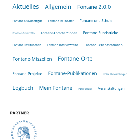
Aktuelles
Allgemein
Fontane 2.0.0
Fontane und Schule
Fontane als Kunstfigur
Fontane im Theater
Fontane-Fundstücke
Fontane-Forscher*innen
Fontane-Denkmäler
Fontane-Lebensstationen
Fontane-Institutionen
Fontane-Interviewreihe
Fontane-Orte
Fontane-Miszellen
Fontane-Publikationen
Fontane-Projekte
Helmuth Nürnberger
Logbuch
Mein Fontane
Veranstaltungen
Peter Wruck
PARTNER