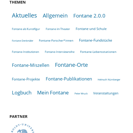
THEMEN
Aktuelles
Allgemein
Fontane 2.0.0
Fontane und Schule
Fontane als Kunstfigur
Fontane im Theater
Fontane-Fundstücke
Fontane-Forscher*innen
Fontane-Denkmäler
Fontane-Lebensstationen
Fontane-Institutionen
Fontane-Interviewreihe
Fontane-Orte
Fontane-Miszellen
Fontane-Publikationen
Fontane-Projekte
Helmuth Nürnberger
Logbuch
Mein Fontane
Veranstaltungen
Peter Wruck
PARTNER