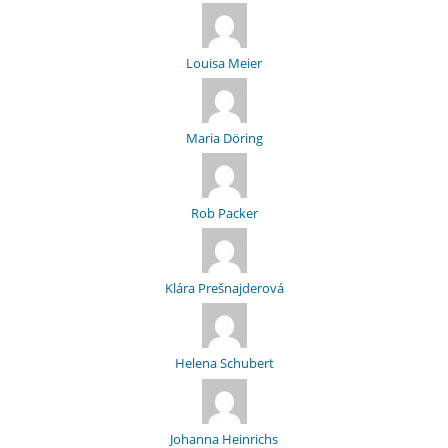
Louisa Meier
Maria Döring
Rob Packer
Klára Prešnajderová
Helena Schubert
Johanna Heinrichs