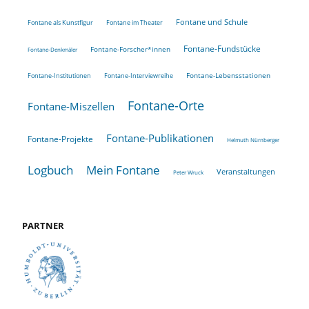
Fontane und Schule
Fontane als Kunstfigur
Fontane im Theater
Fontane-Fundstücke
Fontane-Forscher*innen
Fontane-Denkmäler
Fontane-Lebensstationen
Fontane-Institutionen
Fontane-Interviewreihe
Fontane-Orte
Fontane-Miszellen
Fontane-Publikationen
Fontane-Projekte
Helmuth Nürnberger
Logbuch
Mein Fontane
Veranstaltungen
Peter Wruck
PARTNER