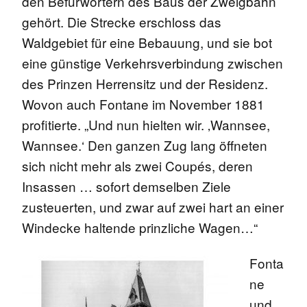
den Befürwortern des Baus der Zweigbahn
gehört. Die Strecke erschloss das
Waldgebiet für eine Bebauung, und sie bot
eine günstige Verkehrsverbindung zwischen
des Prinzen Herrensitz und der Residenz.
Wovon auch Fontane im November 1881
profitierte. „Und nun hielten wir. ‚Wannsee,
Wannsee.‘ Den ganzen Zug lang öffneten
sich nicht mehr als zwei Coupés, deren
Insassen … sofort demselben Ziele
zusteuerten, und zwar auf zwei hart an einer
Windecke haltende prinzliche Wagen…“
Fonta
ne
und