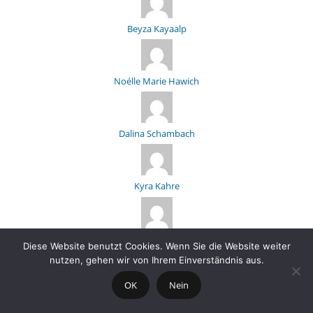
Beyza Kayaalp
Noélle Marie Hawich
Dalina Schambach
Kyra Kahre
Pia Ortmann
Diese Website benutzt Cookies. Wenn Sie die Website weiter
nutzen, gehen wir von Ihrem Einverständnis aus.
OK
Nein
Anika Jany