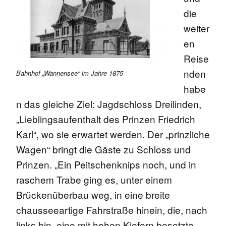
die
weiter
en
Reise
nden
Bahnhof „Wannensee“ im Jahre 1875
habe
n das gleiche Ziel: Jagdschloss Dreilinden,
„Lieblingsaufenthalt des Prinzen Friedrich
Karl“, wo sie erwartet werden. Der „prinzliche
Wagen“ bringt die Gäste zu Schloss und
Prinzen. „Ein Peitschenknips noch, und in
raschem Trabe ging es, unter einem
Brückenüberbau weg, in eine breite
chausseeartige Fahrstraße hinein, die, nach
links hin, eine mit hohen Kiefern besetzte