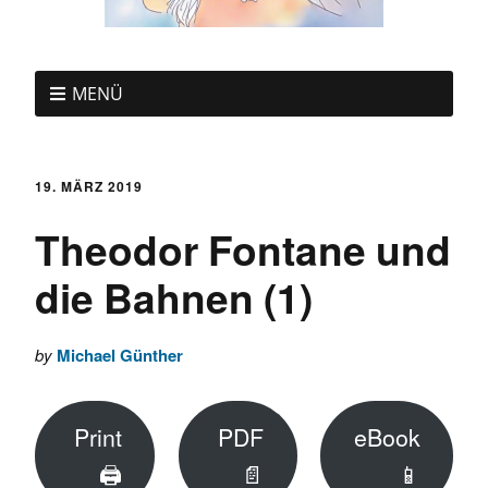
MENÜ
19. MÄRZ 2019
Theodor Fontane und
die Bahnen (1)
by
Michael Günther
Print
PDF
eBook
🖨
📄
📱