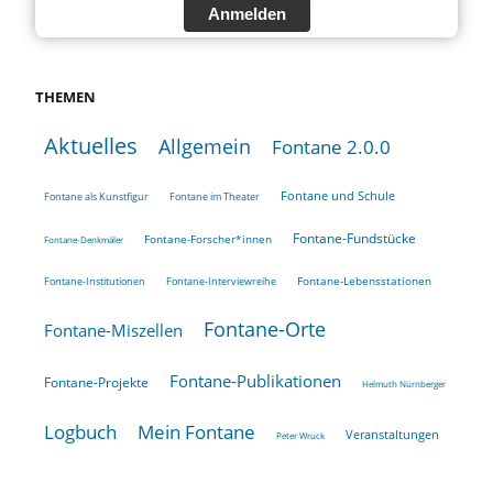
Anmelden
THEMEN
Aktuelles
Allgemein
Fontane 2.0.0
Fontane und Schule
Fontane als Kunstfigur
Fontane im Theater
Fontane-Fundstücke
Fontane-Forscher*innen
Fontane-Denkmäler
Fontane-Lebensstationen
Fontane-Institutionen
Fontane-Interviewreihe
Fontane-Orte
Fontane-Miszellen
Fontane-Publikationen
Fontane-Projekte
Helmuth Nürnberger
Logbuch
Mein Fontane
Veranstaltungen
Peter Wruck