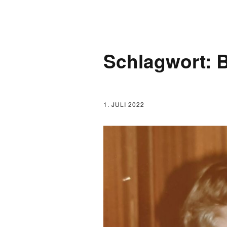
AKTUELLES
Schlagwort:
B
LOGBUCH
FONTANE 2.0.0
1. JULI 2022
FONTANE ALS K
FONTANE UND 
FONTANE-
FORSCHER*INN
FONTANE-INSTI