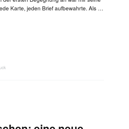
jede Karte, jeden Brief aufbewahrte. Als …
uck
chen: eine neue