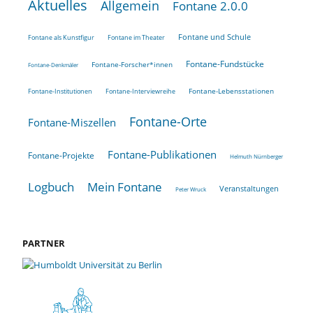
Aktuelles
Allgemein
Fontane 2.0.0
Fontane und Schule
Fontane als Kunstfigur
Fontane im Theater
Fontane-Fundstücke
Fontane-Forscher*innen
Fontane-Denkmäler
Fontane-Lebensstationen
Fontane-Institutionen
Fontane-Interviewreihe
Fontane-Orte
Fontane-Miszellen
Fontane-Publikationen
Fontane-Projekte
Helmuth Nürnberger
Logbuch
Mein Fontane
Veranstaltungen
Peter Wruck
PARTNER