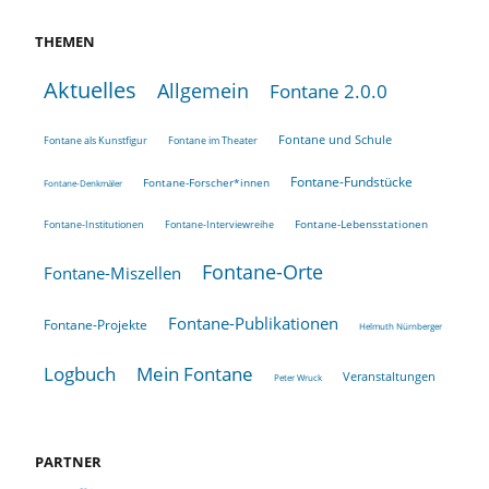
THEMEN
Aktuelles
Allgemein
Fontane 2.0.0
Fontane und Schule
Fontane als Kunstfigur
Fontane im Theater
Fontane-Fundstücke
Fontane-Forscher*innen
Fontane-Denkmäler
Fontane-Lebensstationen
Fontane-Institutionen
Fontane-Interviewreihe
Fontane-Orte
Fontane-Miszellen
Fontane-Publikationen
Fontane-Projekte
Helmuth Nürnberger
Logbuch
Mein Fontane
Veranstaltungen
Peter Wruck
PARTNER