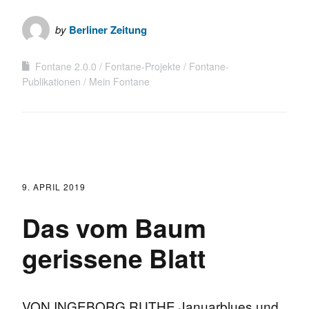
by
Berliner Zeitung
Fontane 2.0.0
Fontane-Projekte
Fontane-
Publikationen
Mein Fontane
9. APRIL 2019
Das vom Baum
gerissene Blatt
VON INGEBORG RUTHE Januarblues und