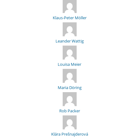
Klaus-Peter Möller
Leander Wattig
Louisa Meier
Maria Döring
Rob Packer
Klára Prešnajderová