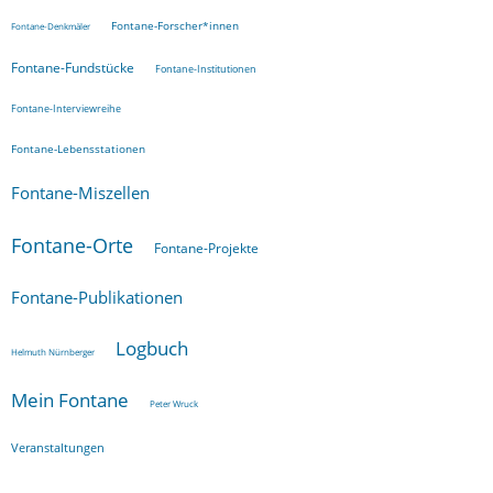
Fontane-Forscher*innen
Fontane-Denkmäler
Fontane-Fundstücke
Fontane-Institutionen
Fontane-Interviewreihe
Fontane-Lebensstationen
Fontane-Miszellen
Fontane-Orte
Fontane-Projekte
Fontane-Publikationen
Logbuch
Helmuth Nürnberger
Mein Fontane
Peter Wruck
Veranstaltungen