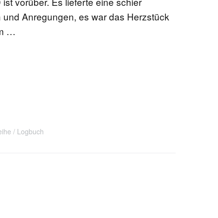
st vorüber. Es lieferte eine schier
n und Anregungen, es war das Herzstück
am …
eihe
Logbuch