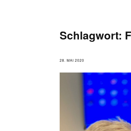
AKTUELLES
Schlagwort:
F
LOGBUCH
FONTANE 2.0.0
28. MAI 2020
FONTANE ALS K
FONTANE UND 
FONTANE-
FORSCHER*INN
FONTANE-INSTI