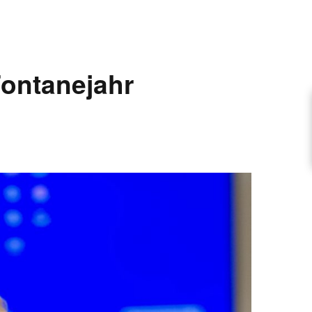
ARTIKEL VORSCHLAGEN
ontanejahr
FONTANE-INTERVIEWREIHE
UNSTFIGUR
SCHULE
EN
TUTIONEN