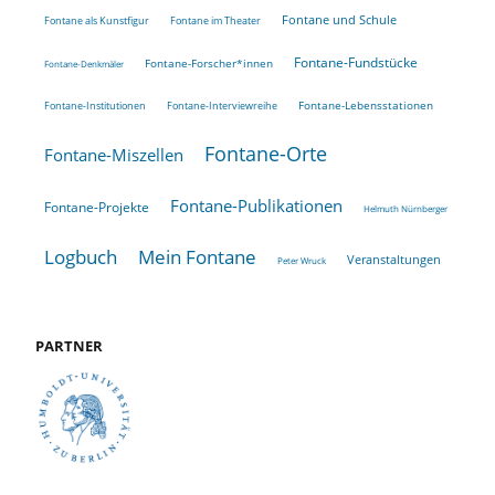
Fontane und Schule
Fontane als Kunstfigur
Fontane im Theater
Fontane-Fundstücke
Fontane-Forscher*innen
Fontane-Denkmäler
Fontane-Lebensstationen
Fontane-Institutionen
Fontane-Interviewreihe
Fontane-Orte
Fontane-Miszellen
Fontane-Publikationen
Fontane-Projekte
Helmuth Nürnberger
Logbuch
Mein Fontane
Veranstaltungen
Peter Wruck
PARTNER