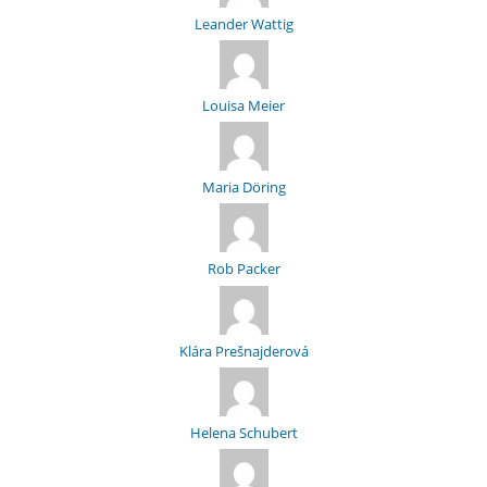
Leander Wattig
Louisa Meier
Maria Döring
Rob Packer
Klára Prešnajderová
Helena Schubert