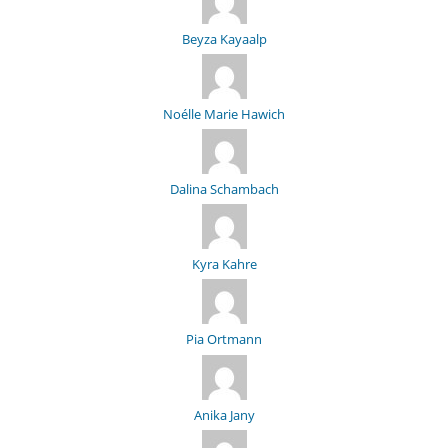
Beyza Kayaalp
Noélle Marie Hawich
Dalina Schambach
Kyra Kahre
Pia Ortmann
Anika Jany