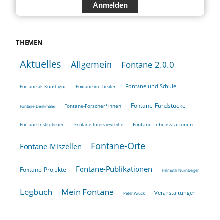
Anmelden
THEMEN
Aktuelles
Allgemein
Fontane 2.0.0
Fontane und Schule
Fontane als Kunstfigur
Fontane im Theater
Fontane-Fundstücke
Fontane-Forscher*innen
Fontane-Denkmäler
Fontane-Lebensstationen
Fontane-Institutionen
Fontane-Interviewreihe
Fontane-Orte
Fontane-Miszellen
Fontane-Publikationen
Fontane-Projekte
Helmuth Nürnberger
Logbuch
Mein Fontane
Veranstaltungen
Peter Wruck