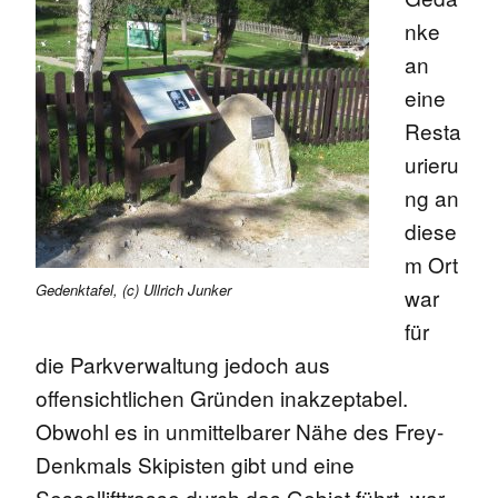
nke
an
eine
Resta
urieru
ng an
diese
m Ort
Gedenktafel, (c) Ullrich Junker
war
für
die Parkverwaltung jedoch aus
offensichtlichen Gründen inakzeptabel.
Obwohl es in unmittelbarer Nähe des Frey-
Denkmals Skipisten gibt und eine
Sessellifttrasse durch das Gebiet führt, war