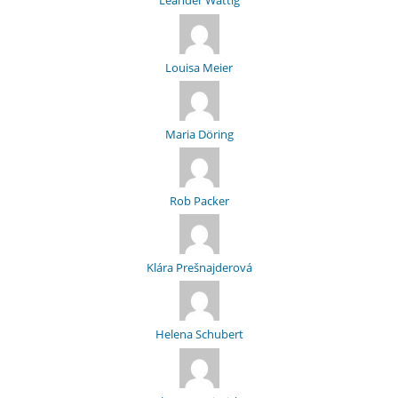
Leander Wattig
Louisa Meier
Maria Döring
Rob Packer
Klára Prešnajderová
Helena Schubert