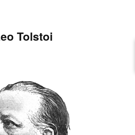
ARTIKEL VORSCHLAGEN
eo Tolstoi
FONTANE-INTERVIEWREIHE
UNSTFIGUR
SCHULE
EN
TUTIONEN