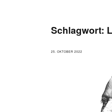
AKTUELLES
Schlagwort:
L
LOGBUCH
FONTANE 2.0.0
25. OKTOBER 2022
FONTANE ALS K
FONTANE UND 
FONTANE-
FORSCHER*INN
FONTANE-INSTI