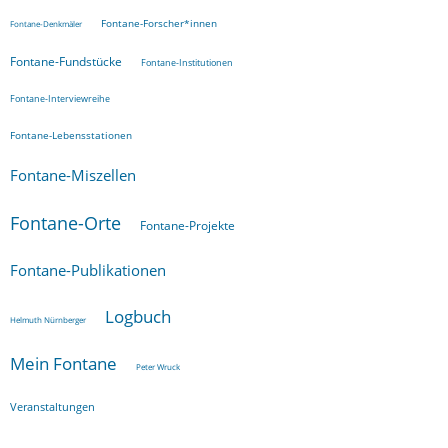
Fontane-Forscher*innen
Fontane-Denkmäler
Fontane-Fundstücke
Fontane-Institutionen
Fontane-Interviewreihe
Fontane-Lebensstationen
Fontane-Miszellen
Fontane-Orte
Fontane-Projekte
Fontane-Publikationen
Logbuch
Helmuth Nürnberger
Mein Fontane
Peter Wruck
Veranstaltungen