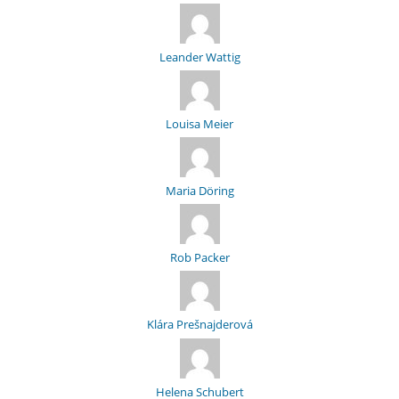
Leander Wattig
Louisa Meier
Maria Döring
Rob Packer
Klára Prešnajderová
Helena Schubert