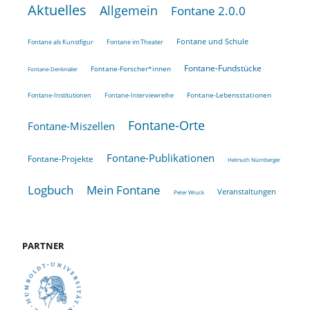
Aktuelles
Allgemein
Fontane 2.0.0
Fontane und Schule
Fontane als Kunstfigur
Fontane im Theater
Fontane-Fundstücke
Fontane-Forscher*innen
Fontane-Denkmäler
Fontane-Lebensstationen
Fontane-Institutionen
Fontane-Interviewreihe
Fontane-Orte
Fontane-Miszellen
Fontane-Publikationen
Fontane-Projekte
Helmuth Nürnberger
Logbuch
Mein Fontane
Veranstaltungen
Peter Wruck
PARTNER