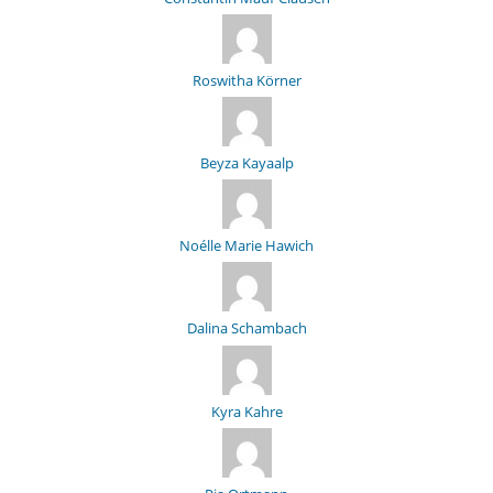
Roswitha Körner
Beyza Kayaalp
Noélle Marie Hawich
Dalina Schambach
Kyra Kahre