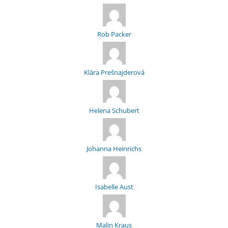
Rob Packer
Klára Prešnajderová
Helena Schubert
Johanna Heinrichs
Isabelle Aust
Malin Kraus