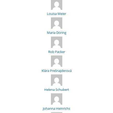
Louisa Meier
Maria Döring
Rob Packer
Klára Prešnajderová
Helena Schubert
Johanna Heinrichs